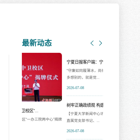
最新动态
宁夏日报客户端：宁夏大学引导...
宁夏大学中卫校区“
“守廉如同履薄冰，尚俭方能行致远。写的时候没
【宁夏大学新闻中心
多想别的，就是觉...
宁夏大学中卫校区..
2026-07-08
2026-07-07
树牢正确政绩观 构建融合新体系...
福建师范大学党委书
【宁夏大学新闻中心讯 档案馆】7月8日，档案馆
【宁夏大学新闻中心
中心”揭牌
直属党支部书记、...
建师范大学党委书..
2026-07-08
2026-07-07