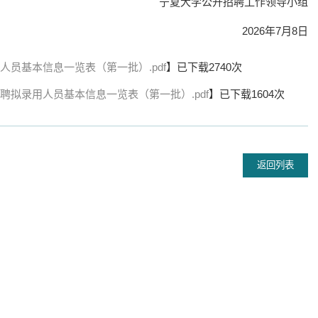
宁夏大学公开招聘工作领导小组
开2026届毕业生就业工作...
2026年7月8日
宝鸡文理学院校长李景宜一行来...
夏大学新闻中心讯 姬晓姗/文、图】7月7日，
【宁夏大学新闻中心讯 王文娣/文、图
开2026届毕...
人员基本信息一览表（第一批）.pdf
】已下载
2740
次
宝鸡文理学院校长...
07-07
2026-07-09
招聘拟录用人员基本信息一览表（第一批）.pdf
】已下载
1604
次
色血脉 银龄礼赞塞上--...
国家级+2！我校全国党建“双创...
夏大学新闻中心讯 离退休人员服务处】为热
【宁夏大学新闻中心讯 党委组织部】
中国共产党成...
返回列表
部办公厅公布第五批...
07-07
2026-07-09
我校召开2026年校党委理论学习...
【宁夏大学新闻中心讯 冯禹君/文 姬晓
深入学习贯彻习近...
2026-07-08