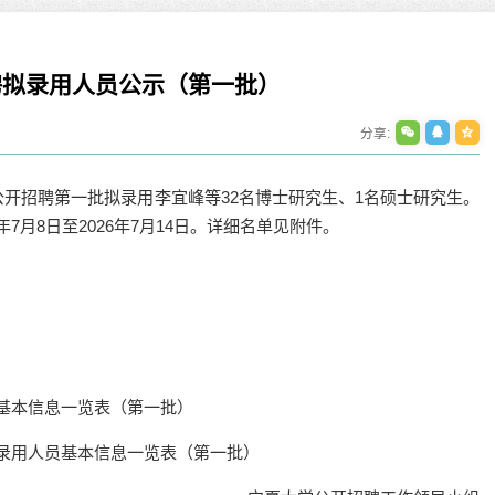
招聘拟录用人员公示（第一批）
分享:
年公开招聘第一批拟录用李宜峰等32名博士研究生、1名硕士研究生。
大学中卫校区“一办三院两...
7月8日至2026年7月14日。详细名单见附件。
夏大学新闻中心讯 李明花/文、图】7月7日，
学中卫校区...
07-07
师范大学党委书记凌启淡一...
媒体报道：宁夏大学中卫校区“...
夏大学新闻中心讯 杨雯/文、图】7月7日，福
员基本信息一览表（第一批）
新华社：宁夏大学中卫校区“一办三院两
大学党委书...
7日，宁夏大学中...
拟录用人员基本信息一览表（第一批）
07-07
2026-07-09