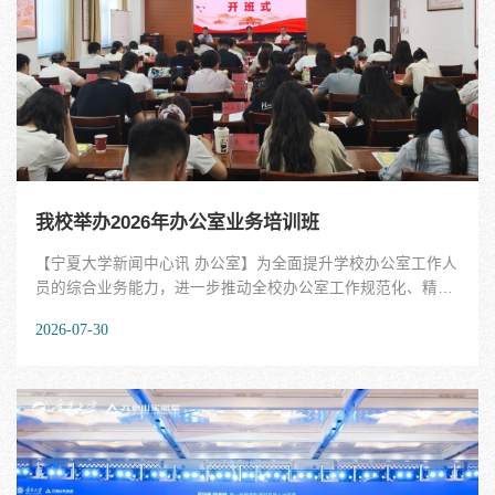
开展深入广泛的学术交流与实践经验分享。开幕式上，宁夏大
学党委常委、副校长车进，赛尔网络有限公司副总经理王祖伟
分别致辞。本次年会汇聚了顶尖智慧，共组织19场主题报告。
教育部科技司教育信息化与网络安全处处长任...
我校举办2026年办公室业务培训班
【宁夏大学新闻中心讯 办公室】为全面提升学校办公室工作人
员的综合业务能力，进一步推动全校办公室工作规范化、精细
化、专业化发展，7月27日至7月29日，宁夏大学办公室业务培
2026-07-30
训班在自治区党校举办。来自各党群行政、教辅直属单位、学
部、书院的50余名办公室工作人员参加培训。7月27日上午，
培训班举行开班式。校党委常委、副校长冯秀芳出席并作动员
讲话，对参训学员提出四点希望：一要淬炼纯正忠诚之气，锚
定政治根本，走好第一方阵，以绝对忠诚践行岗位职责；二要
砥砺精湛专业之气，锻造过硬本领，立足办文办会办事主业，
精益求精，切实提升“三服务”工作质效；三要守清朗自律之