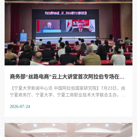
工智能和实验教学为本届新增的两个赛道。大赛全国赛分网络
评审和现场评审两个阶段，根据赛事规则，网评成绩排名前
70%的参赛教师方可入围现场评审。本届赛事竞争激烈，全国
32个赛区共推荐699门课程的优秀教师（团队）入围现场评
审。我校入围国赛的6件作品特色鲜明，分别来自美术学院张
力文教师团队、土木与水利工程学院张卫兵教师团队、新闻传
播学院张春波教师团队、电子与电气工程学院宋佳乾教师...
商务部“丝路电商”云上大讲堂首次阿拉伯专场在我校开讲
【宁夏大学新闻中心讯 中国阿拉伯国家研究院】7月23日，由
宁夏商务厅、宁夏大学、宁夏工商职业技术大学联合主办，自
治区党委统战部、网信办，自治区教育厅、人力资源和社会保
2026-07-24
障部、市场监督管理厅、宁夏广播电视台、银川海关、宁夏贸
促会、阿拉伯商会联合会、埃及新曼苏拉大学、摩洛哥哈桑一
世大学协办的“丝路电商”云上大讲堂阿拉伯专场在宁夏大学正
式开讲。宁夏商务厅党委委员、副厅长殷斌，宁夏大学党委常
委、副校长黄河，宁夏工商职业技术大学党委副书记、校长陈