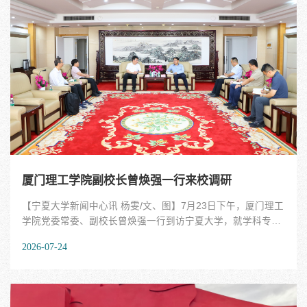
伏豪，埃及新曼苏拉大学校长梅瓦德，摩洛哥哈桑一世大学校
长穆克里木分别在启动仪式上致辞。会议由宁夏大学学术副校
长、中国阿拉伯国家研究院执行院长牛新春主持。黄河指出，
宁夏大学坚持立足自身优势和区域特色，充分发挥学科专业和
人才平台优势，以开放的办学姿态，不断推进与阿拉伯国家的
教育合作，加强科研与学术交流，不断加强新型特色智库建
设，为中阿携手共建更加紧密的命运共同体作...
厦门理工学院副校长曾焕强一行来校调研
【宁夏大学新闻中心讯 杨雯/文、图】7月23日下午，厦门理工
学院党委常委、副校长曾焕强一行到访宁夏大学，就学科专业
布局、一流学科建设、师资队伍建设和研究生培养等方面工作
2026-07-24
进行调研交流。校党委副书记、校长彭志科在德勤楼十二楼会
见曾焕强一行。彭志科代表学校对曾焕强一行的到来表示欢
迎，并简要介绍了宁夏大学近年来在人才培养、科学研究、社
会服务等方面的总体发展情况。他指出，此次调研交流恰逢闽