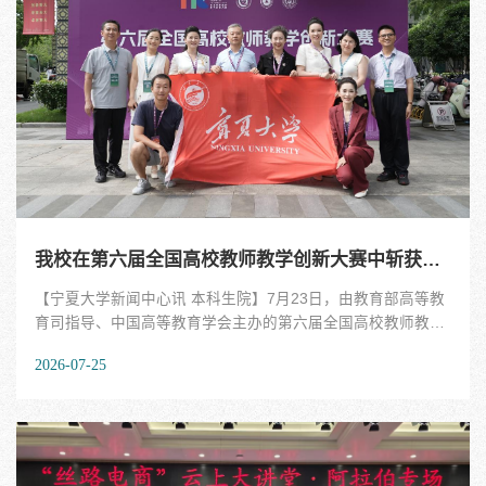
武治国介绍了信阳师范大学发展历程、学科建设与师资队伍情
况，并说明了本次调研目的。他充分肯定宁夏大学近年来在治
理体系、科研创新、师资队伍建设、社会服务领域等方面取得
的发展成效，并表示将学习借鉴相关成熟经验，补齐发展短
板。他希望两校搭建常态化交流平台，深化多领域校际合作，
互学互鉴、协同共进。与会人员围绕校园规划、...
我校在第六届全国高校教师教学创新大赛中斩获佳绩
【宁夏大学新闻中心讯 本科生院】7月23日，由教育部高等教
育司指导、中国高等教育学会主办的第六届全国高校教师教学
创新大赛全国赛现场评审在南京大学、南京理工大学落下帷
2026-07-25
幕。我校6支晋级国赛网评的教师团队凭借过硬实力全部入围
现场评审，最终斩获二等奖2项、三等奖4项，实现了国赛获奖
数量的新突破。本届大赛以“推动教学创新，培养一流人才”为
主题，涵盖新工科、新医科、新农科、新文科、基础课程、课
程思政、产教融合、人工智能及实验教学等9个赛道，其中人