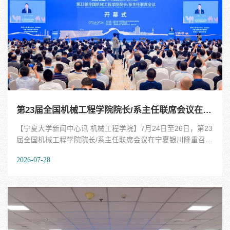
气，树牢规矩意识，严守纪律保密要求，筑牢作风防线；四要
怀暖心为民之气，坚持勤学善思，厚植服务情怀，持续涵养综
合素养。本次培训紧贴办公室工作实际，兼具政治性、专业
性、前沿性与实践性。课程围绕AI赋能办公业务提升、高校保
密管理实务、办公文书规范、调查研究能力提升...
第23届全国机械工程学院院长/系主任联席会议在银川召开
【宁夏大学新闻中心讯 机械工程学院】7月24日至26日，第23
届全国机械工程学院院长/系主任联席会议在宁夏银川隆重召
开。本届大会由全国机械工程学院院长/系主任联席会议委员会
2026-07-28
主办，宁夏大学、六盘山实验室承办，上海交通大学、西安理
工大学、福州大学协办。大会主席由中国工程院院士、大连理
工大学原校长郭东明担任。宁夏大学机械工程学院院长、六盘
山实验室主任马玉山院士，宁夏大学党委副书记、校长彭志科
担任大会共同主席。中国科学院院士张卫红、中国工程院院士
郭东明、段宝岩、杨华勇、马玉山、焦宗夏、苑世剑、陈新、