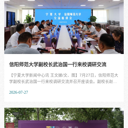
英国皇家工程院院士戴建生、加拿大工程院院士沈卫明以及来
自全国350余所高校1600余名院长、系主任、专家学者和行业
代表共襄盛会。宁夏大学党委书记王宏伟，党委副书记、校长
彭志科出席大会并致辞。本届大会以“真场景 铸卓越 新一代智
能制造科产教人才培养”为主题，精准锚定国家制造强国建设核
心需求，直面当下工程教育改革核心命题，...
信阳师范大学副校长武治国一行来校调研交流
【宁夏大学新闻中心讯 王文娣/文、图】7月27日，信阳师范大
学副校长武治国一行来校调研交流并召开座谈会。副校长赵晓
佳参加并主持座谈会。赵晓佳代表学校对信阳师范大学一行到
2026-07-27
访表示欢迎，并介绍了宁夏大学办学历史、师资队伍建设、学
科专业发展、基础设施建设等方面情况。她表示，信阳师范大
学扎根豫南办学多年，办学底蕴深厚、办学特色鲜明，在服务
区域基础教育发展、深耕红色文化传承等方面积累了大量宝贵
经验，值得我校学习借鉴。希望两校以此次调研交流为契机，
深化沟通合作，共同推动学校治理能力和办学水平提质增效。