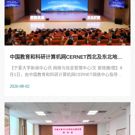
中国教育和科研计算机网CERNET西北及东北地区2026年学术年会在宁夏大学召开
【宁夏大学新闻中心讯 网络与信息管理中心/文 姬晓姗/图】8
月1日，由中国教育和科研计算机网CERNET网络中心指导，
CERNET主干网银川节点主办，宁夏大学承办的“中国教育和科
2026-08-02
研计算机网CERNET西北及东北地区2026年学术年会”在宁夏
大学举行。本次年会以“数智筑基，安全护航，共绘‘十五五’区
域教育高质量发展新蓝图”为主题，旨在深入贯彻《教育强国建
设规划纲要（2024—2035年）》及国家教育数字化战略行动
部署，抢抓“十五五”开局契机，推动区域高校教育数字化转型
与高质量发展。来自西北、东北地区各高校的信息化建设工作
者、行业专家学者及产业界代表共300余名参会人员，围绕人
工智能赋能、算力基础设施建设、网络安全防护等核心议题，