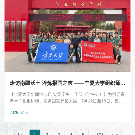
宁协作30年之际，具有特殊而重要的意义。此前，宁夏大学生
态环境学院与厦门理工学院环境科学与工程学院已正式签署合
作框架协议，标志着两院合作进入实质性推进阶段。曾焕强副
校长一行来访，将进一步加深两校之间的相互了解，为双方在
学科建设、人才联合培养、科研协同攻关等领域开展更深层
次、更高水平合作奠定更加坚实的基础。曾焕强简要介绍了厦
门理工学院的办学历史、发展现状及近年来在应用型人才培养
和产教融合方面取得的成效。他表示，希望以此次...
走访南疆沃土 淬炼报国之志 ——宁夏大学组织师生赴新疆开展就业实践活动
【宁夏大学新闻中心讯 党委学生工作部（学生处）】为引导青
年学子扎根边疆、服务国家建设大局，7月12日至18日，校党
委常委、副校长黄河带队，校院两级负责就业工作的教师及学
2026-07-23
生党员代表一行26人，赴新疆喀什地区、克孜勒苏柯尔克孜自
治州，开展以人才对接、产业调研、文化浸润、慰问校友为主
题的就业实践活动，推动青年学子深入基层一线，切身感受边
疆发展成效，坚定报国理想信念。就业实践团先后与喀什地区
上页
1
2
3
4
5
...
303
下页