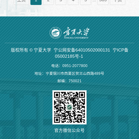
人力资源和社会保障局，克孜勒苏柯尔克孜自治州及阿合奇县
党委组织部举行交流座谈。座谈会上，当地有关部门负责同志
围绕人才引进政策、安居保障措施、基层成长路径等内容进行
了系统介绍。多位在政府机关、教育、农业、水利等领域工作
的宁夏大学校友结合自身经历，分享了扎根边疆、服务基层的
工作体会与实践感悟。实践团还走进中国（新疆）自由贸易试
验区喀什片区、纺织企业及跨境电商交易中心，实地考察产业
版权所有 © 宁夏大学
宁公网安备64010502000131
宁ICP备
布局、跨境贸易发展现状及人才需求，深入了...
05002185号-1
电话：0951-2077800
地址：宁夏银川市西夏区贺兰山西路489号
邮编：750021
官方微信公众号