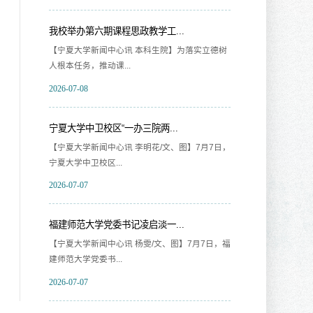
我校召开《阿拉伯区域国别研究...
我校
政教学工...
【宁夏大学新闻中心讯 王文娣/文、图】为深耕阿
【
 本科生院】为落实立德树
拉伯区域国别研究...
贯彻
2026-07-06
202
纪念红军长征胜利90周年学术研...
吉
三院两...
【宁夏大学新闻中心讯 学术期刊中心】为继承和
【宁
李明花/文、图】7月7日，
弘扬伟大长征精神，...
日，
2026-07-06
202
凌启淡一...
杨雯/文、图】7月7日，福