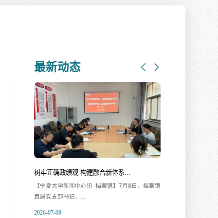
最新动态
我校召开2026届毕业生就业工作...
山海
【宁夏大学新闻中心讯 姬晓姗/文、图】7月7日，
【
我校召开2026届毕...
姬晓
2026-07-07
202
赓续红色血脉 银龄礼赞塞上--...
我校
合新体系...
【宁夏大学新闻中心讯 离退休人员服务处】为热
【
 档案馆】7月8日，档案馆
烈庆祝中国共产党成...
处）
2026-07-07
202