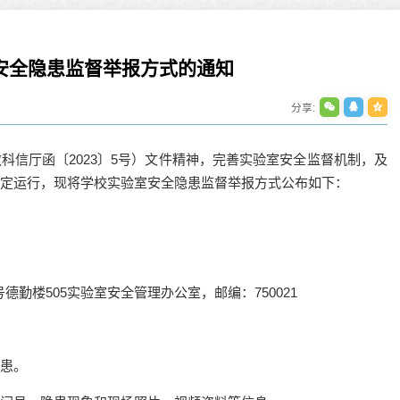
安全隐患监督举报方式的通知
分享:
科信厅函〔2023〕5号）文件精神，完善实验室安全监督机制，及
山海同心 携手共赢——福建、宁...
定运行，现将学校实验室安全隐患监督举报方式公布如下：
【宁夏大学新闻中心讯 宁夏社科联、姬晓姗/文
姬晓姗/图】山海相...
2026-07-06
德勤楼505实验室安全管理办公室，邮编：750021
我校获批教育部2026年高校就业...
树牢正确政绩观 构建融
【宁夏大学新闻中心讯 党委学生工作部（学生
【宁夏大学新闻中心讯
处）】近日，教育部学...
直属党支部书记、...
患。
2026-07-06
2026-07-08