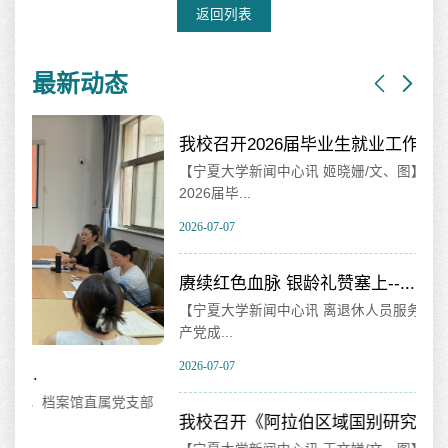
返回列表
最新动态
我校召开2026届毕业生就业工作...
山
【宁夏大学新闻中心讯 姬晓姗/文、图】7月7日，我校召开
【
2026届毕...
海相
2026-07-07
202
赓续红色血脉 银龄礼赞塞上--...
我
【宁夏大学新闻中心讯 离退休人员服务处】为热烈庆祝中国共
【
产党成...
育
2026-07-07
202
部
我校召开《阿拉伯区域国别研究...
我