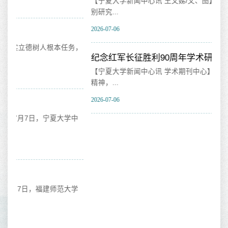
【宁夏大学新闻中心讯 王文娣/文、图】为深耕阿拉伯区域国
【
别研究...
时
2026-07-06
202
务，
纪念红军长征胜利90周年学术研...
吉
【宁夏大学新闻中心讯 学术期刊中心】为继承和弘扬伟大长征
【
精神，...
大学
2026-07-06
202
中
学