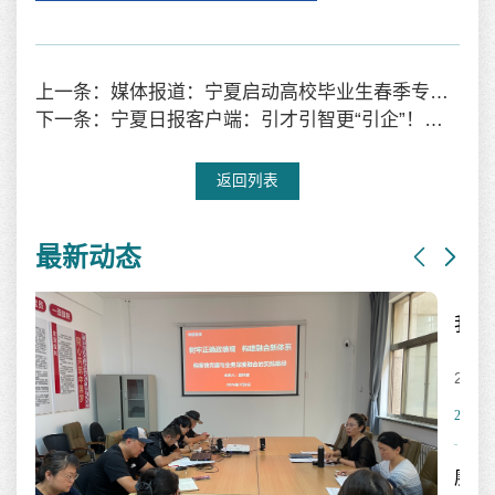
上一条：媒体报道：宁夏启动高校毕业生春季专场招聘 474家企业释出万岗助择业
下一条：宁夏日报客户端：引才引智更“引企”！教育部宁夏高等研究院打通西部高校建设“最后一公里”
返回列表
最新动态
我校召开2026届毕业生就业工作...
【宁夏大学新闻中心讯 姬晓姗/文、图】7月7日，我校召开
2026届毕...
2026-07-07
赓续红色血脉 银龄礼赞塞上--...