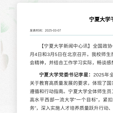
宁夏大学
发表时间：2025-03-07
【宁夏大学新闻中心讯】全国政协
纪念红军长征胜利90周年学术研...
月4日和3月5日在北京召开。我校师
【宁夏大学新闻中心讯 学术期刊中心】为继承和
会精神，并结合工作学习实际，畅谈感
弘扬伟大长征精神，...
2026-07-06
宁夏大学党委书记李星：
2025
关于教育高质量发展的要求，体现了国
山海同心 携手共赢——福建、宁...
我校召
遵循和行动指南。宁夏大学全体师生员
【宁夏大学新闻中心讯 宁夏社科联、姬晓姗/文
【宁夏
姬晓姗/图】山海相...
高水平西部一流大学“一个目标”，紧扣
深入学
2026-07-06
务”，深入实施人才培养质量跃升行动、
2026-