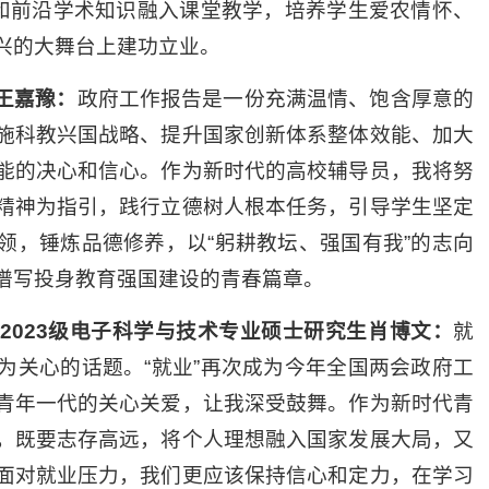
果和前沿学术知识融入课堂教学，培养学生爱农情怀、
兴的大舞台上建功立业。
王嘉豫：
政府工作报告是一份充满温情、饱含厚意的
施科教兴国战略、提升国家创新体系整体效能、加大
能的决心和信心。作为新时代的高校辅导员，我将努
精神为指引，践行立德树人根本任务，引导学生坚定
领，锤炼品德修养，以“躬耕教坛、强国有我”的志向
谱写投身教育强国建设的青春篇章。
2023级电子科学与技术
专业
硕士研究生
肖博文
：
就
为关心的话题。“就业”再次成为今年全国两会政府工
青年一代的关心关爱，让我深受鼓舞。作为新时代青
，既要志存高远，将个人理想融入国家发展大局，又
面对就业压力，我们更应该保持信心和定力，在学习