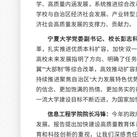
学、高质量内涵发展，系统推进综合改
我校获批教育部2026年高校就业...
学校与自治区经济社会发展、产业转型
树牢
【宁夏大学新闻中心讯 党委学生工作部（学生
【宁
济社会高质量发展的支撑力、贡献力。
处）】近日，教育部学...
直属党
2026-07-06
宁夏大学党委副书记、校长彭志
2026-
革，扎实推进优质本科扩容，加快‘双一
我校举办2026年高层次人才国情...
我校
高校未来发展指明了方向、明确了任务
【宁夏大学新闻中心讯 人力资源部】为深入学习
【宁
贯彻习近平新时代中...
翼”“大部制”等综合改革，高效推动扩
人根本
2026-07-06
持续推进聚焦自治区“大力发展特色优势
2026-
的信念、更加饱满的热情、更加务实的
宁夏
一流大学建设目标不断迈进，为国家加
【宁
信息工程学院院长冯锋：
今年的政
宁夏大
发展。报告提出加快建设高质量教育体
2026-
育和科技创新的重视，让我们深感责