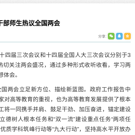
干部师生热议全国两会
分享:
十四届三次会议和十四届全国人大三次会议分别于3
福建师范大学党委书记凌启淡一...
生热切关注两会盛况，通过多种形式收听收看，学习两
【宁夏大学新闻中心讯 杨雯/文、图】
想体会。
建师范大学党委书...
2026-07-07
年全国两会立足新方位、描绘新蓝图。政府工作报告中
家对高等教育的重视，也为高等教育发展提供了根本
我校召开2026届毕业生就业工作...
开2026年校党委理论学习...
工将一同携手并肩、鼓足干劲、加压奋进，锚定建设
【宁夏大学新闻中心讯 姬晓姗/文、图
大学新闻中心讯 冯禹君/文 姬晓姗/图】为
我校召开2026届毕...
立德树人根本任务和“双一流”建设重点任务“两项任
习贯彻习近...
2026-07-07
优质学科筑峰行动等“九大行动”，坚持高水平开放办
07-08