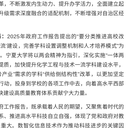
革，不断激发内生动力、提升办学活力，全面建立起
赓续红色血脉 银龄礼赞塞上--...
升级需求深度融合的适配机制，不断增强对自治区经
正确政绩观 构建融合新体系...
【宁夏大学新闻中心讯 离退休人员服
夏大学新闻中心讯 档案馆】7月8日，档案馆
烈庆祝中国共产党成...
支部书记、...
2026-07-07
科：
2025年政府工作报告提出的“要分类推进高校改
07-08
流’建设，完善学科设置调整机制和人才培养模式”为
我校召开《阿拉伯区域国别研究...
举办第六期课程思政教学工...
。宁夏大学将以两会精神为指引，深化实施“一体两
【宁夏大学新闻中心讯 王文娣/文、图
夏大学新闻中心讯 本科生院】为落实立德树
拉伯区域国别研究...
容提质，加快提升化学工程与技术一流学科建设水平，
任务，推动课...
2026-07-06
产业”需求的学科“供给侧结构性”改革，以更加坚定
07-08
行动，投身到学校的各项工作中去，向着高水平西部
大学中卫校区“一办三院两...
快建设高质量教育体系贡献宁大力量。
夏大学新闻中心讯 李明花/文、图】7月7日，
府工作报告，既承载着人民的期望，又聚焦着时代的
学中卫校区...
系、推进高水平科技自立自强，体现了党和政府对教
07-07
任重大。数智化信息技术作为推动科技进步的关键因