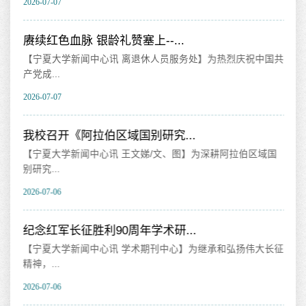
2026-07-07
202
赓续红色血脉 银龄礼赞塞上--...
我
【宁夏大学新闻中心讯 离退休人员服务处】为热烈庆祝中国共
【
产党成...
育
2026-07-07
202
部
我校召开《阿拉伯区域国别研究...
我
【宁夏大学新闻中心讯 王文娣/文、图】为深耕阿拉伯区域国
【
别研究...
时
2026-07-06
202
务，
纪念红军长征胜利90周年学术研...
吉
【宁夏大学新闻中心讯 学术期刊中心】为继承和弘扬伟大长征
【
精神，...
大学
2026-07-06
202