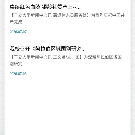
贯彻
赓续红色血脉 银龄礼赞塞上--...
我
【宁夏大学新闻中心讯 离退休人员服务处】为热烈庆祝中国共
【
产党成...
育
2026-07-07
202
部
我校召开《阿拉伯区域国别研究...
我
【宁夏大学新闻中心讯 王文娣/文、图】为深耕阿拉伯区域国
【
别研究...
时
2026-07-06
202
务，
中